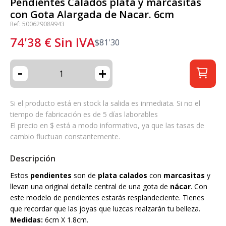
Pendientes Calados plata y marcasitas
con Gota Alargada de Nacar. 6cm
Ref: 500629089943
74'38
€
Sin IVA
$
81'30
-
+
Si el producto está en stock la salida es inmediata. Si no el
tiempo de fabricación es de 5 días laborables
El precio en $ está a modo informativo, ya que las tasas de
cambio fluctuan constantemente.
Descripción
Estos
pendientes
son de
plata calados
con
marcasitas
y
llevan una original detalle central de una gota de
nácar
. Con
este modelo de pendientes estarás resplandeciente. Tienes
que recordar que las joyas que luzcas realzarán tu belleza.
Medidas:
6cm X 1.8cm.