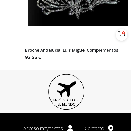
Broche Andalucia. Luis Miguel Complementos
92'56
€
ENVÍOS A TODO
EL MUNDO
Acceso mayoristas
Contacto