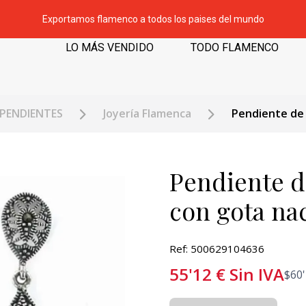
Exportamos flamenco a todos los paises del mundo
LO MÁS VENDIDO
TODO FLAMENCO
PENDIENTES
Joyería Flamenca
Pendiente de 
Pendiente de
con gota na
Ref: 500629104636
55'12
€
Sin IVA
$
60