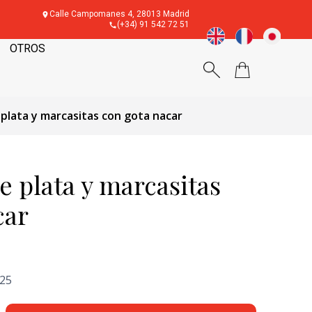
Calle Campomanes 4, 28013 Madrid
(+34) 91 542 72 51
OTROS
plata y marcasitas con gota nacar
 plata y marcasitas
car
'25