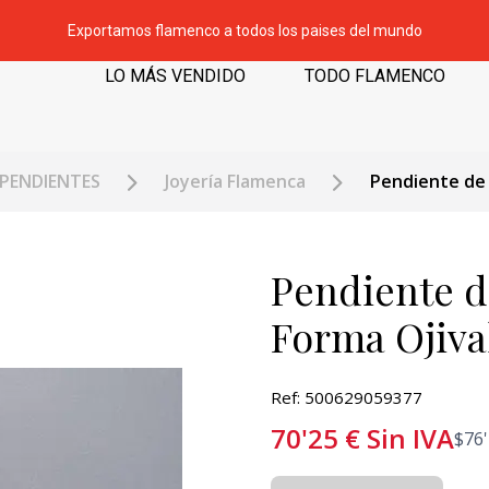
Exportamos flamenco a todos los paises del mundo
LO MÁS VENDIDO
TODO FLAMENCO
PENDIENTES
Joyería Flamenca
Pendiente de 
Pendiente de
Forma Ojiva
Ref: 500629059377
70'25
€
Sin IVA
$
76