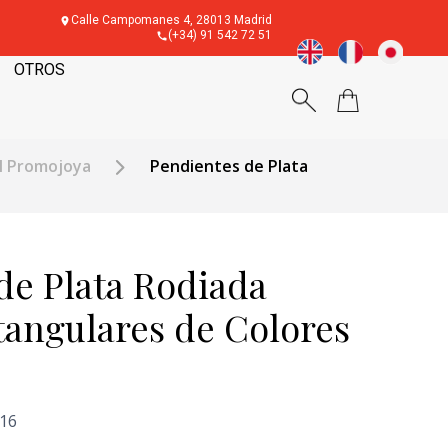
Calle Campomanes 4, 28013 Madrid
(+34) 91 542 72 51
OTROS
al Promojoya
Pendientes de Plata
de Plata Rodiada
tangulares de Colores
'16