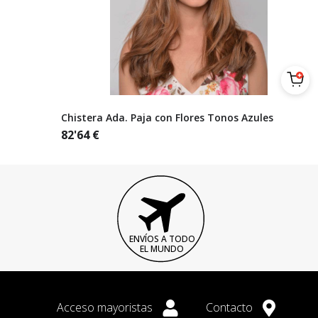
Chistera Ada. Paja con Flores Tonos Azules
82'64
€
ENVÍOS A TODO
EL MUNDO
Acceso mayoristas
Contacto