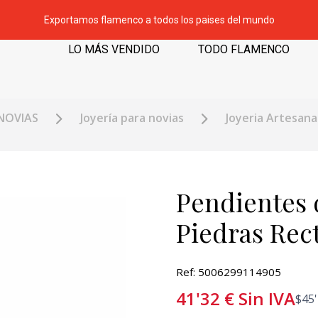
Exportamos flamenco a todos los paises del mundo
LO MÁS VENDIDO
TODO FLAMENCO
NOVIAS
Joyería para novias
Joyeria Artesan
Pendientes 
Piedras Rec
Ref: 5006299114905
41'32
€
Sin IVA
$
45