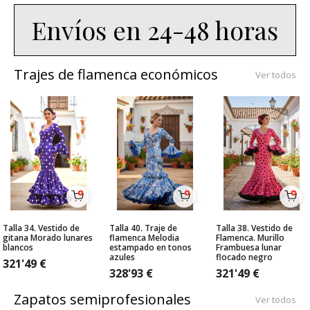
Envíos en 24-48 horas
Trajes de flamenca económicos
Ver todos
Talla 34. Vestido de
Talla 40. Traje de
Talla 38. Vestido de
gitana Morado lunares
flamenca Melodia
Flamenca. Murillo
blancos
estampado en tonos
Frambuesa lunar
azules
flocado negro
321'49
€
328'93
€
321'49
€
Zapatos semiprofesionales
Ver todos