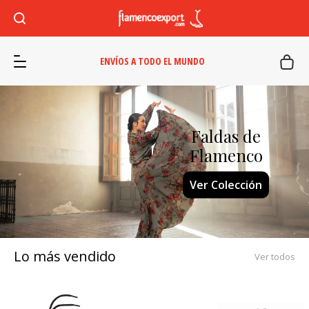
ENVÍOS A TODO EL MUNDO
Faldas de
Flamenco
Ver Colección
Lo más vendido
Ver todos