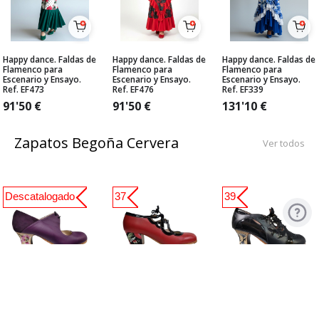
Happy dance. Faldas de
Happy dance. Faldas de
Happy dance. Faldas de
Flamenco para
Flamenco para
Flamenco para
Escenario y Ensayo.
Escenario y Ensayo.
Escenario y Ensayo.
Ref. EF473
Ref. EF476
Ref. EF339
91'50
€
91'50
€
131'10
€
Zapatos Begoña Cervera
Ver todos
Descatalogado
37
39
Zapato Flamenco
Zapato Flamenco
Zapato Flamenco de
Begoña Cervera. Arty
Begoña Cervera. Jade
Begoña Cervera.