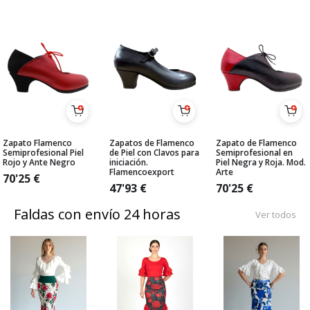
Zapato Flamenco
Zapatos de Flamenco
Zapato de Flamenco
Semiprofesional Piel
de Piel con Clavos para
Semiprofesional en
Rojo y Ante Negro
iniciación.
Piel Negra y Roja. Mod.
Flamencoexport
Arte
70'25
€
47'93
€
70'25
€
Faldas con envío 24 horas
Ver todos