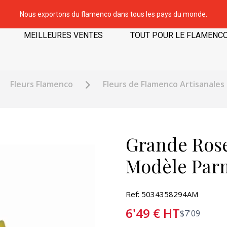
Nous exportons du flamenco dans tous les pays du monde.
MEILLEURES VENTES
TOUT POUR LE FLAMENC
Fleurs Flamenco
Fleurs de Flamenco Artisanales
Grande Rose
Modèle Parm
Ref: 5034358294AM
6'49
€
HT
$
7'09