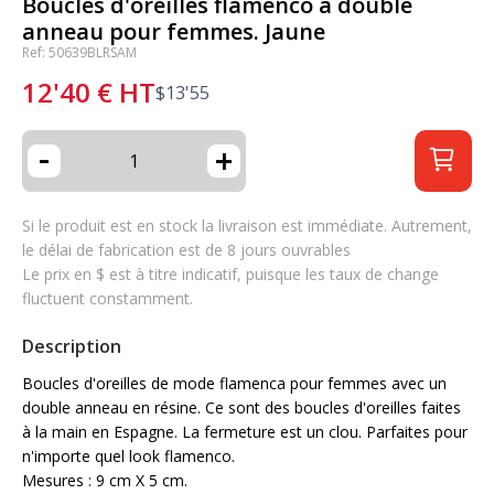
Boucles d'oreilles flamenco à double
anneau pour femmes. Jaune
Ref: 50639BLRSAM
12'40
€
HT
$
13'55
-
+
Si le produit est en stock la livraison est immédiate. Autrement,
le délai de fabrication est de 8 jours ouvrables
Le prix en $ est à titre indicatif, puisque les taux de change
fluctuent constamment.
Description
Boucles d'oreilles de mode flamenca pour femmes avec un
double anneau en résine. Ce sont des boucles d'oreilles faites
à la main en Espagne. La fermeture est un clou. Parfaites pour
n'importe quel look flamenco.
Mesures : 9 cm X 5 cm.