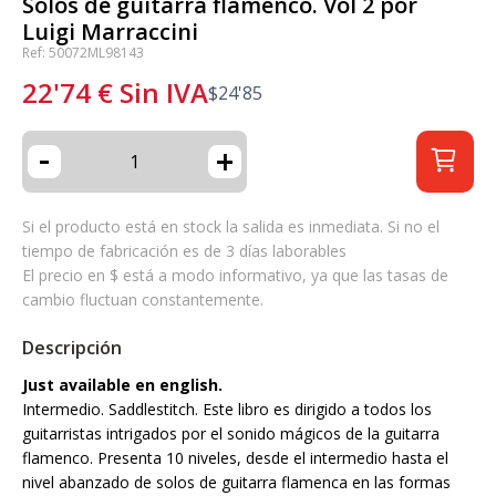
Solos de guitarra flamenco. Vol 2 por
Luigi Marraccini
Ref: 50072ML98143
22'74
€
Sin IVA
$
24'85
-
+
Si el producto está en stock la salida es inmediata. Si no el
tiempo de fabricación es de 3 días laborables
El precio en $ está a modo informativo, ya que las tasas de
cambio fluctuan constantemente.
Descripción
Just available en english.
Intermedio. Saddlestitch. Este libro es dirigido a todos los
guitarristas intrigados por el sonido mágicos de la guitarra
flamenco. Presenta 10 niveles, desde el intermedio hasta el
nivel abanzado de solos de guitarra flamenca en las formas