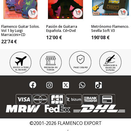
Flamenco Guitar Solos.
Pasión de Guitarra
Metrónomo Flamenco.
Vol 1 by Luigi
Española. Cd+Dvd
Sevilla Soft V3
Marraccini+CD
12'00
€
190'08
€
22'74
€
FABRICADO A
ENVÍOS A TODO
RECOGIDA EN
PAGO SEGURO
MANO EN
EL MUNDO
TIENDA
ESPAÑA
©2001-2026 FLAMENCO EXPORT