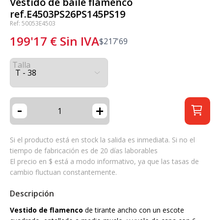
Vestido de baile flamenco
ref.E4503PS26PS145PS19
Ref: 50053E4503
199'17
€
Sin IVA
$
217'69
Talla
-
+
Si el producto está en stock la salida es inmediata. Si no el
tiempo de fabricación es de 20 días laborables
El precio en $ está a modo informativo, ya que las tasas de
cambio fluctuan constantemente.
Descripción
Vestido de flamenco
de tirante ancho con un escote