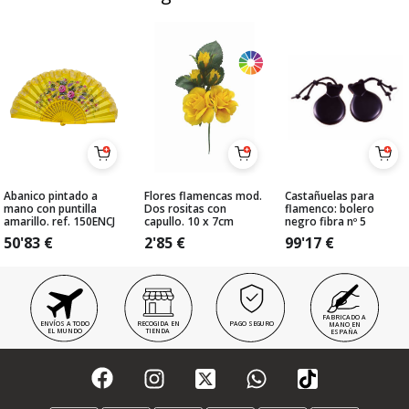
Abanico pintado a
Flores flamencas mod.
Castañuelas para
mano con puntilla
Dos rositas con
flamenco: bolero
amarillo. ref. 150ENCJ
capullo. 10 x 7cm
negro fibra nº 5
50'83
€
2'85
€
99'17
€
FABRICADO A
ENVÍOS A TODO
RECOGIDA EN
PAGO SEGURO
MANO EN
EL MUNDO
TIENDA
ESPAÑA