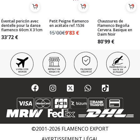
Éventail pericón avec
Petit Peigne flamenco
Chaussures de
dentelle pour la danse
en acétate ref.1536
Flamenco Begoña
flamenco 60cm X 31cm
Cervera. Basique en
15'00€
9'83
€
Daim Noir
33'72
€
80'99
€
FABRIQUÉ À LA
LIVRAISON
RETRAIT EN
PAIEMENT
MAIN EN
MONDE
MAGASIN
SÉCURISÉ
ESPAGNE
©2001-2026 FLAMENCO EXPORT
AVERTISSEMENT LÉGAL