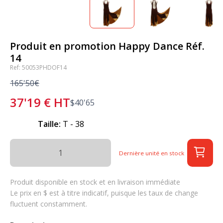
Produit en promotion Happy Dance Réf.
14
Ref: 50053PHDOF14
165'50€
37'19
€
HT
$
40'65
Taille:
T - 38
Dernière unité en stock
Produit disponible en stock et en livraison immédiate
Le prix en $ est à titre indicatif, puisque les taux de change
fluctuent constamment.