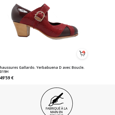
haussures Gallardo. Yerbabuena D avec Boucle.
019H
49'59
€
FABRIQUÉ À LA
MAIN EN