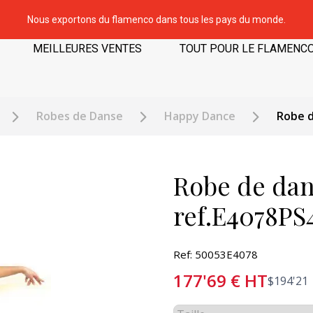
Nous exportons du flamenco dans tous les pays du monde.
MEILLEURES VENTES
TOUT POUR LE FLAMENC
Robes de Danse
Happy Dance
Robe d
Robe de dan
ref.E4078PS
Ref: 50053E4078
177'69
€
HT
$
194'21