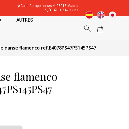
Calle Campomanes 4, 28013 Madrid
(+34) 91 542 72 51
O
AUTRES
e danse flamenco ref.E4078PS47PS145PS47
se flamenco
47PS145PS47