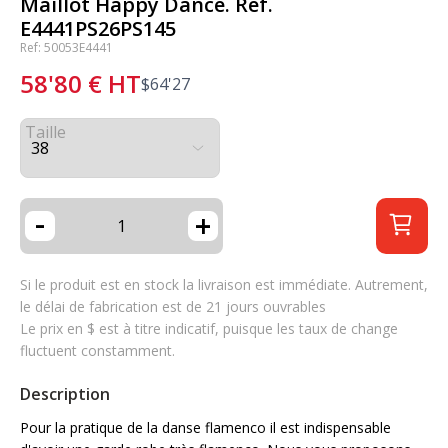
Maillot Happy Dance. Ref.
E4441PS26PS145
Ref: 50053E4441
58'80
€
HT
$
64'27
Taille
-
+
Si le produit est en stock la livraison est immédiate. Autrement,
le délai de fabrication est de 21 jours ouvrables
Le prix en $ est à titre indicatif, puisque les taux de change
fluctuent constamment.
Description
Pour la pratique de la danse flamenco il est indispensable