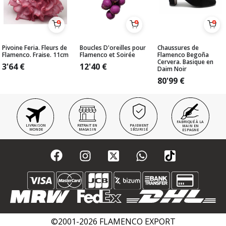
Pivoine Feria. Fleurs de
Boucles D'oreilles pour
Chaussures de
Flamenco. Fraise. 11cm
Flamenco et Soirée
Flamenco Begoña
Cervera. Basique en
3'64
€
12'40
€
Daim Noir
80'99
€
FABRIQUÉ À LA
LIVRAISON
RETRAIT EN
PAIEMENT
MAIN EN
MONDE
MAGASIN
SÉCURISÉ
ESPAGNE
©2001-2026 FLAMENCO EXPORT