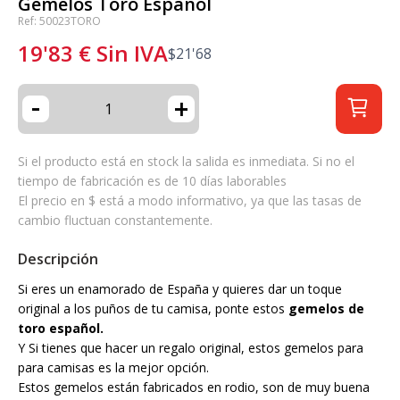
Gemelos Toro Español
Ref: 50023TORO
19'83
€
Sin IVA
$
21'68
-
+
Si el producto está en stock la salida es inmediata. Si no el
tiempo de fabricación es de 10 días laborables
El precio en $ está a modo informativo, ya que las tasas de
cambio fluctuan constantemente.
Descripción
Si eres un enamorado de España y quieres dar un toque
original a los puños de tu camisa, ponte estos
gemelos de
toro español.
Y Si tienes que hacer un regalo original, estos gemelos para
para camisas es la mejor opción.
Estos gemelos están fabricados en rodio, son de muy buena