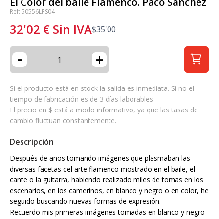
El Color del baile Flamenco. Paco Sánchez
Ref: 50556LPS04
32'02
€
Sin IVA
$
35'00
-
+
Si el producto está en stock la salida es inmediata. Si no el
tiempo de fabricación es de 3 días laborables
El precio en $ está a modo informativo, ya que las tasas de
cambio fluctuan constantemente.
Descripción
Después de años tomando imágenes que plasmaban las
diversas facetas del arte flamenco mostrado en el baile, el
cante o la guitarra, habiendo realizado miles de tomas en los
escenarios, en los camerinos, en blanco y negro o en color, he
seguido buscando nuevas formas de expresión.
Recuerdo mis primeras imágenes tomadas en blanco y negro