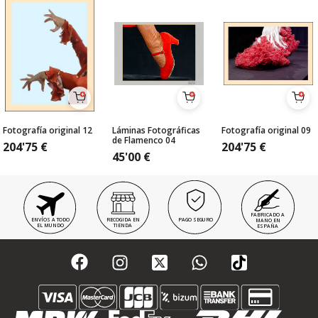
Fotografía original 12
Láminas Fotográficas
Fotografía original 09
de Flamenco 04
204'75
€
204'75
€
45'00
€
FABRICADO A
ENVÍOS A TODO
RECOGIDA EN
PAGO SEGURO
MANO EN
EL MUNDO
TIENDA
ESPAÑA