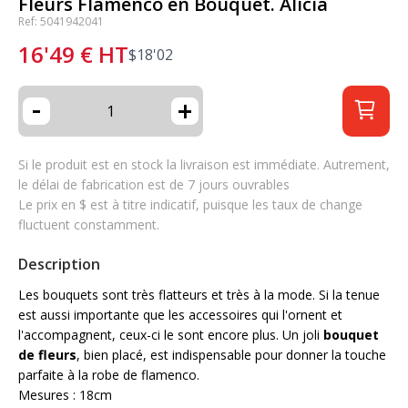
Fleurs Flamenco en Bouquet. Alicia
Ref: 5041942041
16'49
€
HT
$
18'02
-
+
Si le produit est en stock la livraison est immédiate. Autrement,
le délai de fabrication est de 7 jours ouvrables
Le prix en $ est à titre indicatif, puisque les taux de change
fluctuent constamment.
Description
Les bouquets sont très flatteurs et très à la mode. Si la tenue
est aussi importante que les accessoires qui l'ornent et
l'accompagnent, ceux-ci le sont encore plus. Un joli
bouquet
de fleurs
, bien placé, est indispensable pour donner la touche
parfaite à la robe de flamenco.
Mesures : 18cm