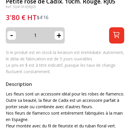
Petite rose de Cadix. 10cm. Rouge. RJ05
Ref: 50419165RJ05
3'80
€
HT
$
4'16
-
+
Si le produit est en stock la livraison est immédiate. Autrement,
le délai de fabrication est de 5 jours ouvrables
Le prix en $ est à titre indicatif, puisque les taux de change
fluctuent constamment.
Description
Les fleurs sont un accessoire idéal pour les robes de flamenco.
Outre sa beauté, la fleur de Cadix est un accessoire parfait à
porter seule ou combinée avec d'autres fleurs.
Nos fleurs de flamenco sont entièrement fabriquées à la main
en Espagne.
Fleur montée avec du fil de fleuriste et du ruban floral vert.