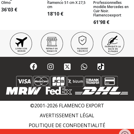
Olmo
flamenco 51 cm X 27,5
Professionnelles
cm
modèle Mercedes en
36'03
€
Cuir Noir.
18'10
€
Flamencoexport
61'98
€
FABRIQUÉ À LA
LIVRAISON
RETRAIT EN
PAIEMENT
MAIN EN
MONDE
MAGASIN
SÉCURISÉ
ESPAGNE
©2001-2026 FLAMENCO EXPORT
AVERTISSEMENT LÉGAL
POLITIQUE DE CONFIDENTIALITÉ