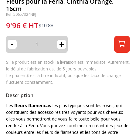
Fleurs pour la Feria. Cinthia Orange.
16cm
Ref: 50657324NRJ
9'96
€
HT
$
10'88
-
+
Si le produit est en stock la livraison est immédiate. Autrement,
le délai de fabrication est de 5 jours ouvrables
Le prix en $ est à titre indicatif, puisque les taux de change
fluctuent constamment.
Description
Les
fleurs flamencas
les plus typiques sont les roses, qui
constituent des accessoires très voyants pour vos cheveux:
elles vous permettront de vous faire toute belle pour vous
rendre à la Feria. Vous pouvez combiner en créant des jeux de
couleurs entre les fleurs de flamenca et les tons de votre