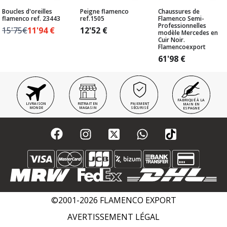
Boucles d'oreilles
Peigne flamenco
Chaussures de
flamenco ref. 23443
ref.1505
Flamenco Semi-
Professionnelles
15'75€
11'94
€
12'52
€
modèle Mercedes en
Cuir Noir.
Flamencoexport
61'98
€
FABRIQUÉ À LA
LIVRAISON
RETRAIT EN
PAIEMENT
MAIN EN
MONDE
MAGASIN
SÉCURISÉ
ESPAGNE
©2001-2026 FLAMENCO EXPORT
AVERTISSEMENT LÉGAL