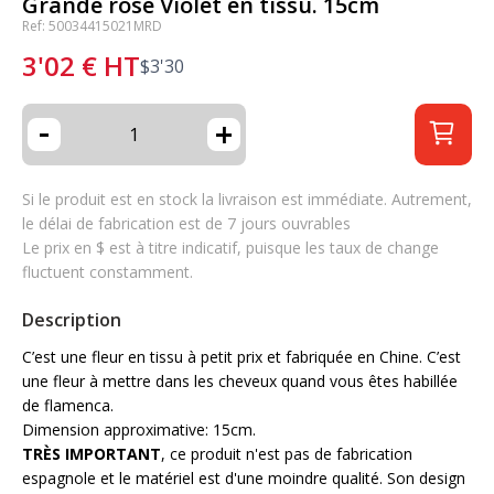
Grande rose Violet en tissu. 15cm
Ref: 50034415021MRD
3'02
€
HT
$
3'30
-
+
Si le produit est en stock la livraison est immédiate. Autrement,
le délai de fabrication est de 7 jours ouvrables
Le prix en $ est à titre indicatif, puisque les taux de change
fluctuent constamment.
Description
C’est une fleur en tissu à petit prix et fabriquée en Chine. C’est
une fleur à mettre dans les cheveux quand vous êtes habillée
de flamenca.
Dimension approximative: 15cm.
TRÈS IMPORTANT
, ce produit n'est pas de fabrication
espagnole et le matériel est d'une moindre qualité. Son design