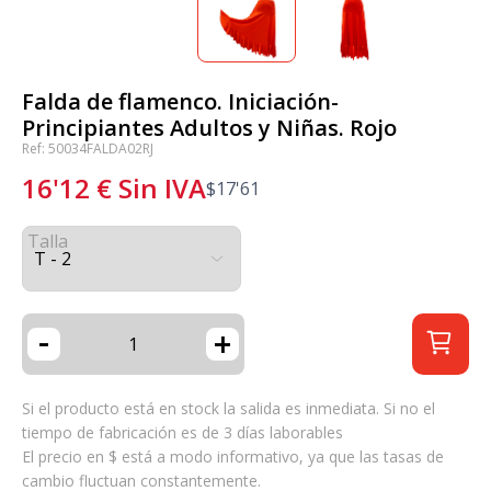
Falda de flamenco. Iniciación-
Principiantes Adultos y Niñas. Rojo
Ref: 50034FALDA02RJ
16'12
€
Sin IVA
$
17'61
Talla
-
+
Si el producto está en stock la salida es inmediata. Si no el
tiempo de fabricación es de 3 días laborables
El precio en $ está a modo informativo, ya que las tasas de
cambio fluctuan constantemente.