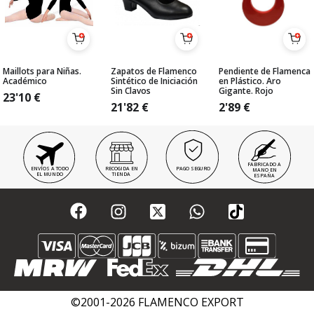
Maillots para Niñas.
Zapatos de Flamenco
Pendiente de Flamenca
Académico
Sintético de Iniciación
en Plástico. Aro
Sin Clavos
Gigante. Rojo
23'10
€
21'82
€
2'89
€
FABRICADO A
ENVÍOS A TODO
RECOGIDA EN
PAGO SEGURO
MANO EN
EL MUNDO
TIENDA
ESPAÑA
©2001-2026 FLAMENCO EXPORT