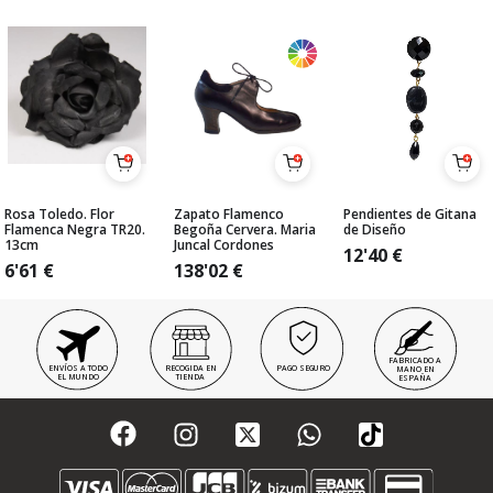
Rosa Toledo. Flor
Zapato Flamenco
Pendientes de Gitana
Flamenca Negra TR20.
Begoña Cervera. Maria
de Diseño
13cm
Juncal Cordones
12'40
€
6'61
€
138'02
€
FABRICADO A
ENVÍOS A TODO
RECOGIDA EN
PAGO SEGURO
MANO EN
EL MUNDO
TIENDA
ESPAÑA