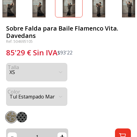
Sobre Falda para Baile Flamenco Vita.
Davedans
Ref: 504695105
85'29
€
Sin IVA
$
93'22
Talla
Color
-
+