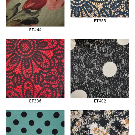
ET385
ET444
ET386
ET402