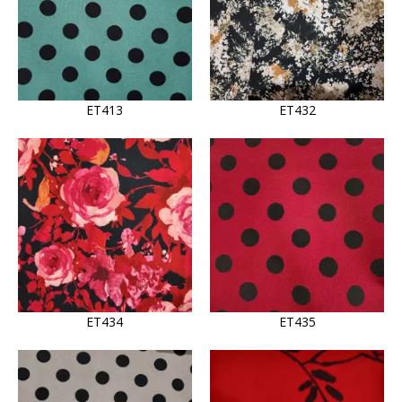
ET413
ET432
ET434
ET435