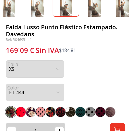
Falda Lusso Punto Elástico Estampado.
Davedans
Ref: 504695114
169'09
€
Sin IVA
$
184'81
Talla
Color
-
+