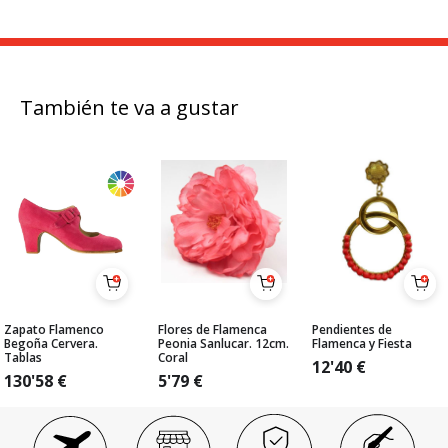
También te va a gustar
Zapato Flamenco
Flores de Flamenca
Pendientes de
Begoña Cervera.
Peonia Sanlucar. 12cm.
Flamenca y Fiesta
Tablas
Coral
12'40
€
130'58
€
5'79
€