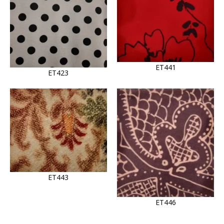
ET441
ET423
ET443
ET446