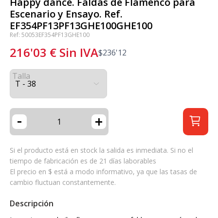
Happy dance. Faldas de Flamenco para
Escenario y Ensayo. Ref.
EF354PF13PF13GHE100GHE100
Ref: 50053EF354PF13GHE100
216'03
€
Sin IVA
$
236'12
Talla
-
+
Si el producto está en stock la salida es inmediata. Si no el
tiempo de fabricación es de 21 días laborables
El precio en $ está a modo informativo, ya que las tasas de
cambio fluctuan constantemente.
Descripción