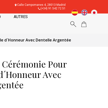
Calle Campomanes 4, 28013 Madrid
(+34) 91 542 72 51
O
AUTRES
lle d´Honneur Avec Dentelle Argentée
e Cérémonie Pour
d´Honneur Avec
gentée