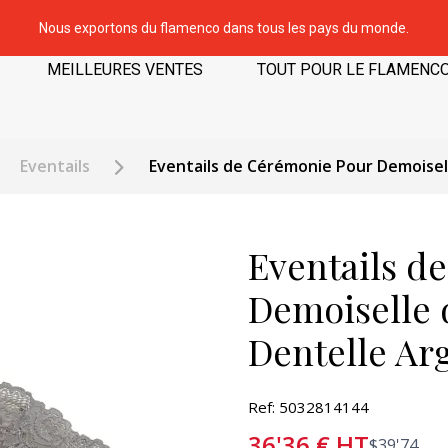
Nous exportons du flamenco dans tous les pays du monde.
MEILLEURES VENTES
TOUT POUR LE FLAMENC
Eventails
Eventails de Cérémonie Pour Demoise
Eventails d
Demoiselle 
Dentelle Ar
Ref: 5032814144
36'36
€
HT
$
39'74