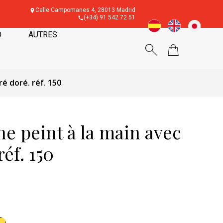
Calle Campomanes 4, 28013 Madrid
(+34) 91 542 72 51
O
AUTRES
ré doré. réf. 150
ne peint à la main avec
réf. 150