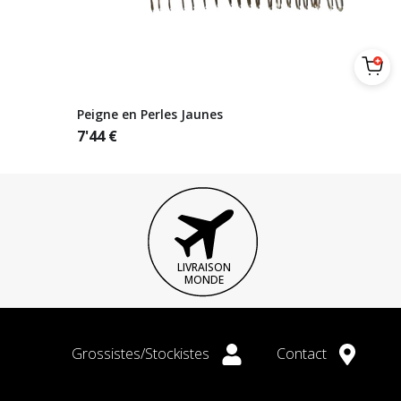
Peigne en Perles Jaunes
7'44
€
LIVRAISON
MONDE
Grossistes/Stockistes
Contact