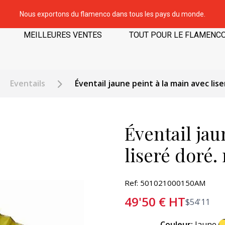
Nous exportons du flamenco dans tous les pays du monde.
MEILLEURES VENTES
TOUT POUR LE FLAMENC
Eventails
Éventail jaune peint à la main avec lise
Éventail jau
liseré doré. 
Ref: 501021000150AM
49'50
€
HT
$
54'11
Couleur:
Jaune