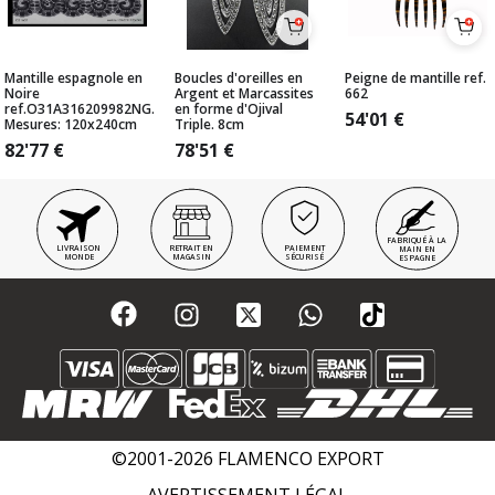
Mantille espagnole en
Boucles d'oreilles en
Peigne de mantille ref.
Noire
Argent et Marcassites
662
ref.O31A316209982NG.
en forme d'Ojival
54'01
€
Mesures: 120x240cm
Triple. 8cm
82'77
€
78'51
€
FABRIQUÉ À LA
LIVRAISON
RETRAIT EN
PAIEMENT
MAIN EN
MONDE
MAGASIN
SÉCURISÉ
ESPAGNE
©2001-2026 FLAMENCO EXPORT
AVERTISSEMENT LÉGAL