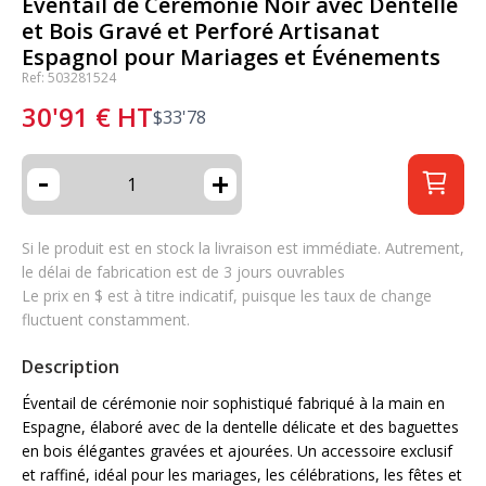
Éventail de Cérémonie Noir avec Dentelle
et Bois Gravé et Perforé Artisanat
Espagnol pour Mariages et Événements
Ref: 503281524
30'91
€
HT
$
33'78
-
+
Si le produit est en stock la livraison est immédiate. Autrement,
le délai de fabrication est de 3 jours ouvrables
Le prix en $ est à titre indicatif, puisque les taux de change
fluctuent constamment.
Description
Éventail de cérémonie noir sophistiqué fabriqué à la main en
Espagne, élaboré avec de la dentelle délicate et des baguettes
en bois élégantes gravées et ajourées. Un accessoire exclusif
et raffiné, idéal pour les mariages, les célébrations, les fêtes et