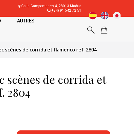
Calle Campomanes 4, 28013 Madrid
(+34) 91 542 72 51
O
AUTRES
ec scènes de corrida et flamenco ref. 2804
c scènes de corrida et
f. 2804