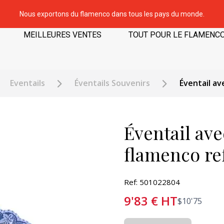
Nous exportons du flamenco dans tous les pays du monde.
MEILLEURES VENTES
TOUT POUR LE FLAMENC
Eventails
Éventails Souvenirs
Éventail av
Éventail ave
flamenco re
Ref: 501022804
9'83
€
HT
$
10'75