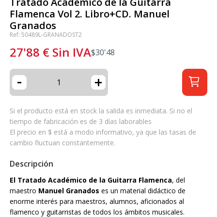
Tratado Académico de la Guitarra
Flamenca Vol 2. Libro+CD. Manuel
Granados
Ref: 50489L-GRANADOST2
27'88
€
Sin IVA
$
30'48
-
+
Si el producto está en stock la salida es inmediata. Si no el
tiempo de fabricación es de 3 días laborables
El precio en $ está a modo informativo, ya que las tasas de
cambio fluctuan constantemente.
Descripción
El Tratado Académico de la Guitarra Flamenca
, del
maestro
Manuel Granados
es un material didáctico de
enorme interés para maestros, alumnos, aficionados al
flamenco y guitarristas de todos los ámbitos musicales.