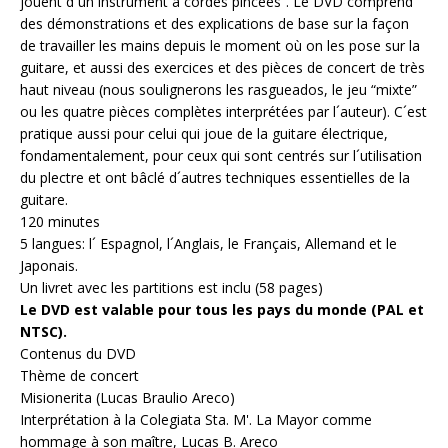
jouent d´un instrument à cordes pincées”. Le DVD comprend
des démonstrations et des explications de base sur la façon
de travailler les mains depuis le moment où on les pose sur la
guitare, et aussi des exercices et des pièces de concert de très
haut niveau (nous soulignerons les rasgueados, le jeu “mixte”
ou les quatre pièces complètes interprétées par l´auteur). C´est
pratique aussi pour celui qui joue de la guitare électrique,
fondamentalement, pour ceux qui sont centrés sur l´utilisation
du plectre et ont bâclé d´autres techniques essentielles de la
guitare.
120 minutes
5 langues: l´ Espagnol, l´Anglais, le Français, Allemand et le
Japonais.
Un livret avec les partitions est inclu (58 pages)
Le DVD est valable pour tous les pays du monde (PAL et
NTSC).
Contenus du DVD
Thème de concert
Misionerita (Lucas Braulio Areco)
Interprétation à la Colegiata Sta. M'. La Mayor comme
hommage à son maître, Lucas B. Areco