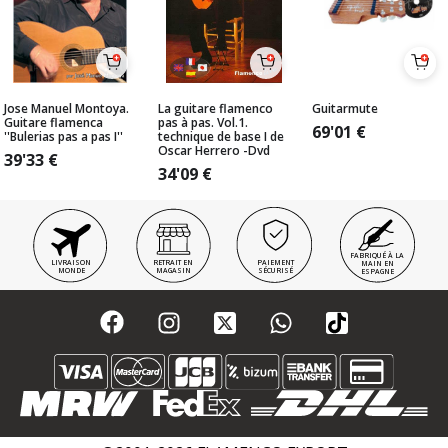
Jose Manuel Montoya.
La guitare flamenco
Guitarmute
Guitare flamenca
pas à pas. Vol.1.
69'01
€
''Bulerias pas a pas I''
technique de base I de
Oscar Herrero -Dvd
39'33
€
34'09
€
FABRIQUÉ À LA
LIVRAISON
RETRAIT EN
PAIEMENT
MAIN EN
MONDE
MAGASIN
SÉCURISÉ
ESPAGNE