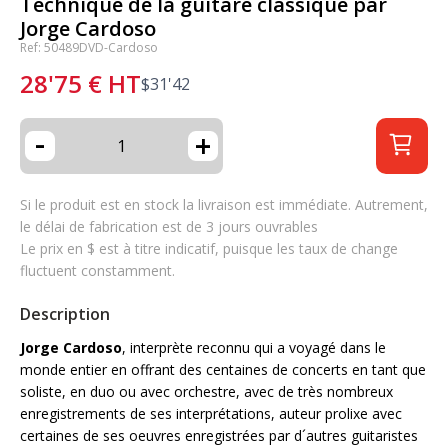
Technique de la guitare classique par
Jorge Cardoso
Ref: 50489DVD-Cardoso
28'75
€
HT
$
31'42
-
+
Si le produit est en stock la livraison est immédiate. Autrement,
le délai de fabrication est de 3 jours ouvrables
Le prix en $ est à titre indicatif, puisque les taux de change
fluctuent constamment.
Description
Jorge Cardoso
, interprète reconnu qui a voyagé dans le
monde entier en offrant des centaines de concerts en tant que
soliste, en duo ou avec orchestre, avec de très nombreux
enregistrements de ses interprétations, auteur prolixe avec
certaines de ses oeuvres enregistrées par d´autres guitaristes