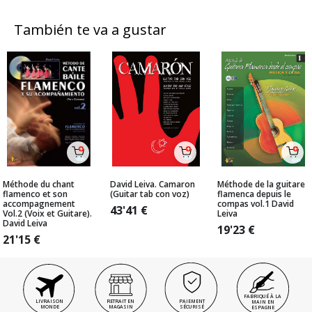
También te va a gustar
Méthode du chant
David Leiva. Camaron
Méthode de la guitare
flamenco et son
(Guitar tab con voz)
flamenca depuis le
accompagnement
compas vol.1 David
43'41
€
Vol.2 (Voix et Guitare).
Leiva
David Leiva
19'23
€
21'15
€
FABRIQUÉ À LA
LIVRAISON
RETRAIT EN
PAIEMENT
MAIN EN
MONDE
MAGASIN
SÉCURISÉ
ESPAGNE