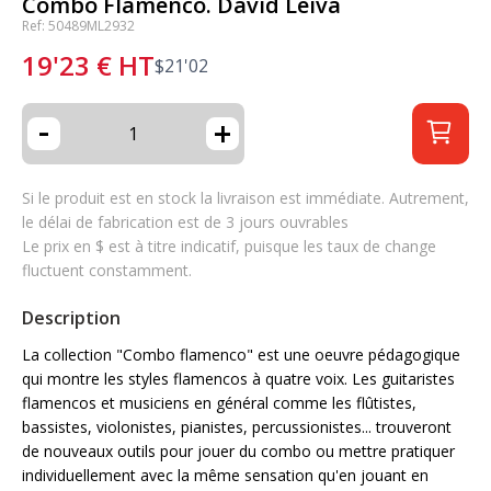
Combo Flamenco. David Leiva
Ref: 50489ML2932
19'23
€
HT
$
21'02
-
+
Si le produit est en stock la livraison est immédiate. Autrement,
le délai de fabrication est de 3 jours ouvrables
Le prix en $ est à titre indicatif, puisque les taux de change
fluctuent constamment.
Description
La collection "Combo flamenco" est une oeuvre pédagogique
qui montre les styles flamencos à quatre voix. Les guitaristes
flamencos et musiciens en général comme les flûtistes,
bassistes, violonistes, pianistes, percussionistes... trouveront
de nouveaux outils pour jouer du combo ou mettre pratiquer
individuellement avec la même sensation qu'en jouant en