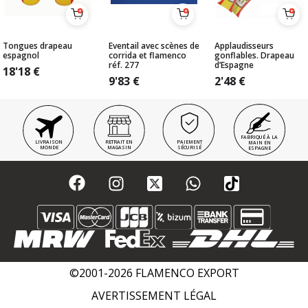
Tongues drapeau
Eventail avec scènes de
Applaudisseurs
espagnol
corrida et flamenco
gonflables. Drapeau
réf. 277
d’Espagne
18'18
€
9'83
€
2'48
€
FABRIQUÉ À LA
LIVRAISON
RETRAIT EN
PAIEMENT
MAIN EN
MONDE
MAGASIN
SÉCURISÉ
ESPAGNE
©2001-2026 FLAMENCO EXPORT
AVERTISSEMENT LÉGAL