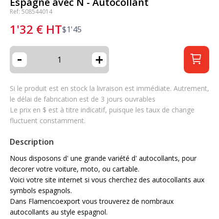
Espagne avec Ñ - Autocollant
Ref: 508544014
1'32
€
HT
$
1'45
-
+
Si le produit est en stock la livraison est immédiate. Autrement,
le délai de fabrication est de 3 jours ouvrables
Le prix en $ est à titre indicatif, puisque les taux de change
fluctuent constamment.
Description
Nous disposons d' une grande variété d' autocollants, pour
decorer votre voiture, moto, ou cartable.
Voici votre site internet si vous cherchez des autocollants aux
symbols espagnols.
Dans Flamencoexport vous trouverez de nombraux
autocollants au style espagnol.