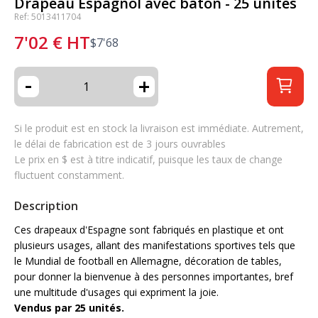
Drapeau Espagnol avec baton - 25 unités
Ref: 5013411704
7'02
€
HT
$
7'68
-
+
Si le produit est en stock la livraison est immédiate. Autrement,
le délai de fabrication est de 3 jours ouvrables
Le prix en $ est à titre indicatif, puisque les taux de change
fluctuent constamment.
Description
Ces drapeaux d'Espagne sont fabriqués en plastique et ont
plusieurs usages, allant des manifestations sportives tels que
le Mundial de football en Allemagne, décoration de tables,
pour donner la bienvenue à des personnes importantes, bref
une multitude d'usages qui expriment la joie.
Vendus par 25 unités.