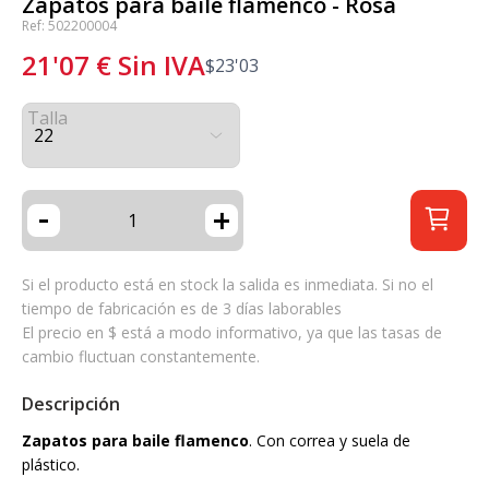
Zapatos para baile flamenco - Rosa
Ref: 502200004
21'07
€
Sin IVA
$
23'03
Talla
-
+
Si el producto está en stock la salida es inmediata. Si no el
tiempo de fabricación es de 3 días laborables
El precio en $ está a modo informativo, ya que las tasas de
cambio fluctuan constantemente.
Descripción
Zapatos para baile flamenco
. Con correa y suela de
plástico.