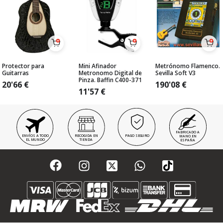
Protector para
Mini Afinador
Metrónomo Flamenco.
Guitarras
Metronomo Digital de
Sevilla Soft V3
Pinza. Baffin C400-371
20'66
€
190'08
€
11'57
€
FABRICADO A
ENVÍOS A TODO
RECOGIDA EN
PAGO SEGURO
MANO EN
EL MUNDO
TIENDA
ESPAÑA