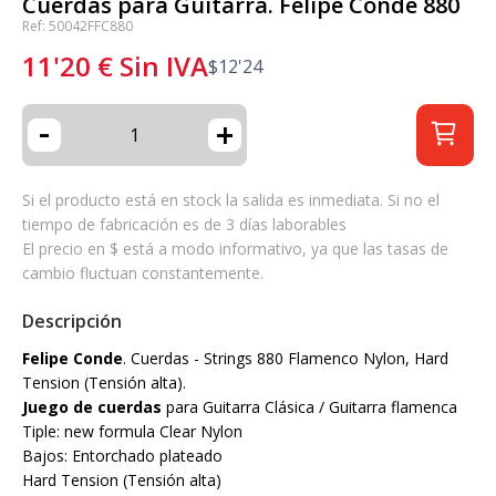
Cuerdas para Guitarra. Felipe Conde 880
Ref: 50042FFC880
11'20
€
Sin IVA
$
12'24
-
+
Si el producto está en stock la salida es inmediata. Si no el
tiempo de fabricación es de 3 días laborables
El precio en $ está a modo informativo, ya que las tasas de
cambio fluctuan constantemente.
Descripción
Felipe Conde
. Cuerdas - Strings 880 Flamenco Nylon, Hard
Tension (Tensión alta).
Juego de cuerdas
para Guitarra Clásica / Guitarra flamenca
Tiple: new formula Clear Nylon
Bajos: Entorchado plateado
Hard Tension (Tensión alta)