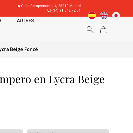
Calle Campomanes 4, 28013 Madrid
(+34) 91 542 72 51
O
AUTRES
cra Beige Foncé
mpero en Lycra Beige