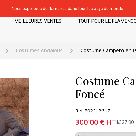
Nous exportons du flamenco dans tous les pays du monde.
MEILLEURES VENTES
TOUT POUR LE FLAMENC
Costumes Andalous
Costume Campero en Ly
Costume Ca
Foncé
Ref: 50221PG17
300'00
€
HT
$
327'90