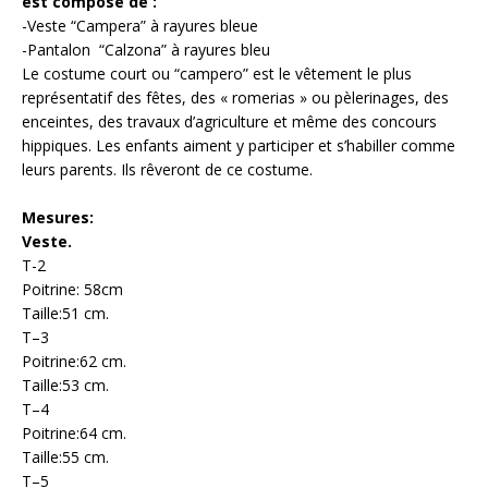
est composé de :
-Veste “Campera” à rayures bleue
-Pantalon “Calzona” à rayures bleu
Le costume court ou “campero” est le vêtement le plus
représentatif des fêtes, des « romerias » ou pèlerinages, des
enceintes, des travaux d’agriculture et même des concours
hippiques. Les enfants aiment y participer et s’habiller comme
leurs parents. Ils rêveront de ce costume.
Mesures:
Veste.
T-2
Poitrine: 58cm
Taille:51 cm.
T–3
Poitrine:62 cm.
Taille:53 cm.
T–4
Poitrine:64 cm.
Taille:55 cm.
T–5