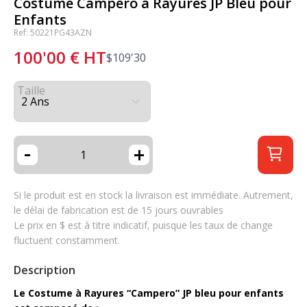
Costume Campero à Rayures JP Bleu pour
Enfants
Ref: 50221PG43AZN
100'00
€
HT
$
109'30
Taille
-
+
Si le produit est en stock la livraison est immédiate. Autrement,
le délai de fabrication est de 15 jours ouvrables
Le prix en $ est à titre indicatif, puisque les taux de change
fluctuent constamment.
Description
Le Costume à Rayures “Campero” JP bleu pour enfants