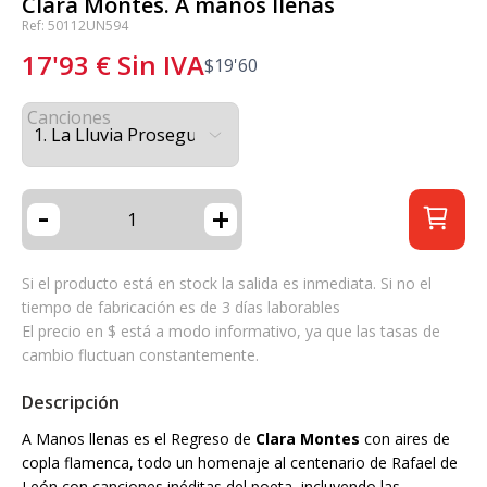
Clara Montes. A manos llenas
Ref: 50112UN594
17'93
€
Sin IVA
$
19'60
Canciones
-
+
Si el producto está en stock la salida es inmediata. Si no el
tiempo de fabricación es de 3 días laborables
El precio en $ está a modo informativo, ya que las tasas de
cambio fluctuan constantemente.
Descripción
A Manos llenas es el Regreso de
Clara Montes
con aires de
copla flamenca, todo un homenaje al centenario de Rafael de
León con canciones inéditas del poeta, incluyendo las