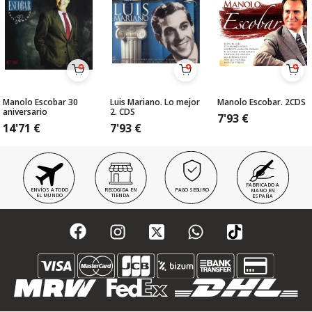
Manolo Escobar 30
Luis Mariano. Lo mejor
Manolo Escobar. 2CDS
aniversario
2. CDS
7'93
€
14'71
€
7'93
€
FABRICADO A
ENVÍOS A TODO
RECOGIDA EN
PAGO SEGURO
MANO EN
EL MUNDO
TIENDA
ESPAÑA