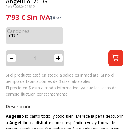
Angelillo. 2CDS
Ref: 50080421812
7'93
€
Sin IVA
$
8'67
Canciones
-
+
Si el producto está en stock la salida es inmediata. Si no el
tiempo de fabricación es de 3 días laborables
El precio en $ está a modo informativo, ya que las tasas de
cambio fluctuan constantemente.
Descripción
Angelillo
lo cantó todo, y todo bien. Merece la pena descubrir
a
Angelillo
o a disfrutar con su espléndida voz y forma de
cantar. También cantó y grabó con éxito soleares, seguiriyas,