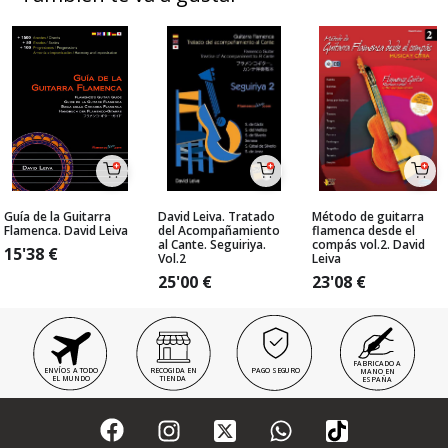
Guía de la Guitarra
David Leiva. Tratado
Método de guitarra
Flamenca. David Leiva
del Acompañamiento
flamenca desde el
al Cante. Seguiriya.
compás vol.2. David
15'38
€
Vol.2
Leiva
25'00
€
23'08
€
FABRICADO A
ENVÍOS A TODO
RECOGIDA EN
PAGO SEGURO
MANO EN
EL MUNDO
TIENDA
ESPAÑA