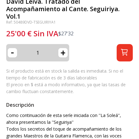
David Leiva. Tratado del
Acompañamiento al Cante. Seguiriya.
Vol.1
Ref: 50489DVD-TSEGUIRIYA1
25'00
€
Sin IVA
$
27'32
-
+
Si el producto está en stock la salida es inmediata. Si no el
tiempo de fabricación es de 3 días laborables
El precio en $ está a modo informativo, ya que las tasas de
cambio fluctuan constantemente.
Descripción
Como continuación de esta seríe iniciada con ''La Soleá'',
ahora presentamos la ''Seguiriya''
Todos los secretos del toque de acompañamiento de los
grandes Maestros de la Guitarra Flamenca, con las voces