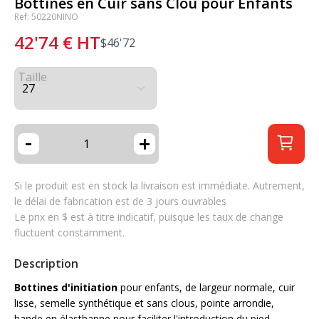
Bottines en Cuir sans Clou pour Enfants
Ref: 50220NINO
42'74
€
HT
$
46'72
Taille
-
+
Si le produit est en stock la livraison est immédiate. Autrement,
le délai de fabrication est de 3 jours ouvrables
Le prix en $ est à titre indicatif, puisque les taux de change
fluctuent constamment.
Description
Bottines d'initiation
pour enfants, de largeur normale, cuir
lisse, semelle synthétique et sans clous, pointe arrondie,
bande en élasthanne pour faciliter l'introduction du pied.