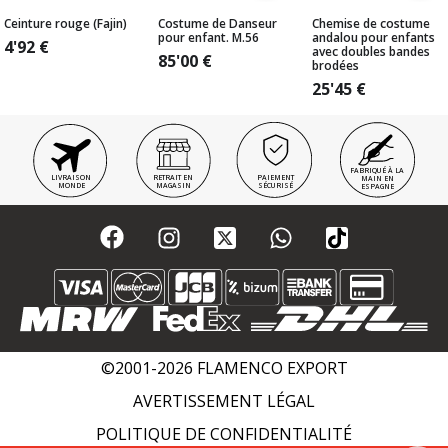
Ceinture rouge (Fajin)
Costume de Danseur
Chemise de costume
pour enfant. M.56
andalou pour enfants
4'92
€
avec doubles bandes
85'00
€
brodées
25'45
€
FABRIQUÉ À LA
LIVRAISON
RETRAIT EN
PAIEMENT
MAIN EN
MONDE
MAGASIN
SÉCURISÉ
ESPAGNE
©2001-2026 FLAMENCO EXPORT
AVERTISSEMENT LÉGAL
POLITIQUE DE CONFIDENTIALITÉ