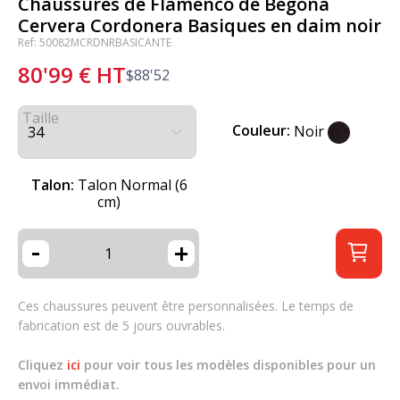
Chaussures de Flamenco de Begoña
Cervera Cordonera Basiques en daim noir
Ref: 50082MCRDNRBASICANTE
80'99
€
HT
$
88'52
Taille
Couleur:
Noir
Talon:
Talon Normal (6
cm)
-
+
Ces chaussures peuvent être personnalisées. Le temps de
fabrication est de 5 jours ouvrables.
Cliquez
ici
pour voir tous les modèles disponibles pour un
envoi immédiat.