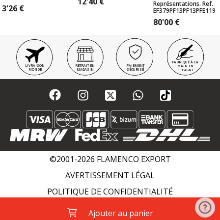
12'40
€
Représentations. Ref.
3'26
€
EF379PF13PF13PFE119
80'00
€
FABRIQUÉ À LA
LIVRAISON
RETRAIT EN
PAIEMENT
MAIN EN
MONDE
MAGASIN
SÉCURISÉ
ESPAGNE
©2001-2026 FLAMENCO EXPORT
AVERTISSEMENT LÉGAL
POLITIQUE DE CONFIDENTIALITÉ
POLITIQUE DE COOKIES
WIKI FLAMENCO
Ajouter au panier