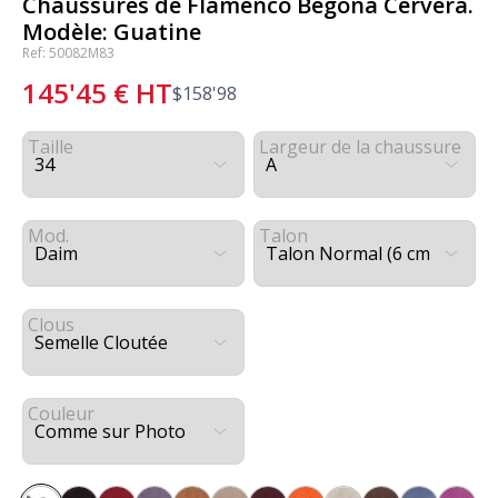
Chaussures de Flamenco Begoña Cervera.
Modèle: Guatine
Ref: 50082M83
145'45
€
HT
$
158'98
Taille
Largeur de la chaussure
Mod.
Talon
Clous
Couleur