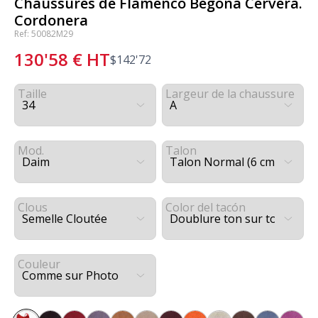
Chaussures de Flamenco Begoña Cervera.
Cordonera
Ref: 50082M29
130'58
€
HT
$
142'72
Taille
Largeur de la chaussure
Mod.
Talon
Clous
Color del tacón
Couleur