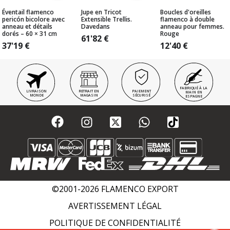
Éventail flamenco
Jupe en Tricot
Boucles d'oreilles
pericón bicolore avec
Extensible Trellis.
flamenco à double
anneau et détails
Davedans
anneau pour femmes.
dorés – 60 × 31 cm
Rouge
61'82
€
37'19
€
12'40
€
FABRIQUÉ À LA
LIVRAISON
RETRAIT EN
PAIEMENT
MAIN EN
MONDE
MAGASIN
SÉCURISÉ
ESPAGNE
©2001-2026 FLAMENCO EXPORT
AVERTISSEMENT LÉGAL
POLITIQUE DE CONFIDENTIALITÉ