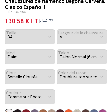
Chaussures de flamenco Begoña Cervera.
Clasico Español I
Ref: 50082M06
130'58
€
HT
$
142'72
Taille
Largeur de la chaussure
Mod.
Talon
Clous
Color del tacón
Couleur