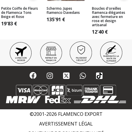
Petite Coiffe de Fleurs
Schermo. Jupes
Boucles d'oreilles
de Flamenca Tons
flamenco Davedans
flamenca élégantes
Beige et Rose
avec fermeture en
135'91
€
rose et design
19'83
€
artisanal
12'40
€
FABRIQUÉ À LA
LIVRAISON
RETRAIT EN
PAIEMENT
MAIN EN
MONDE
MAGASIN
SÉCURISÉ
ESPAGNE
©2001-2026 FLAMENCO EXPORT
AVERTISSEMENT LÉGAL