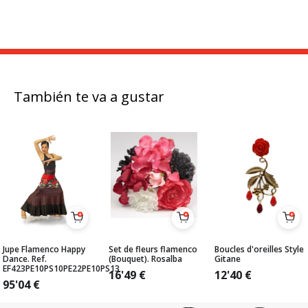
También te va a gustar
Jupe Flamenco Happy
Set de fleurs flamenco
Boucles d'oreilles Style
Dance. Ref.
(Bouquet). Rosalba
Gitane
EF423PE10PS10PE22PE10PS13
16'49
€
12'40
€
95'04
€