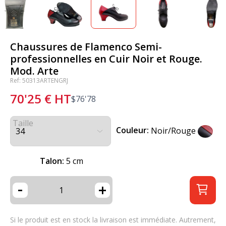
Chaussures de Flamenco Semi-
professionnelles en Cuir Noir et Rouge.
Mod. Arte
Ref: 50313ARTENGRJ
70'25
€
HT
$
76'78
Taille
Couleur:
Noir/Rouge
Talon:
5 cm
-
+
Si le produit est en stock la livraison est immédiate. Autrement,