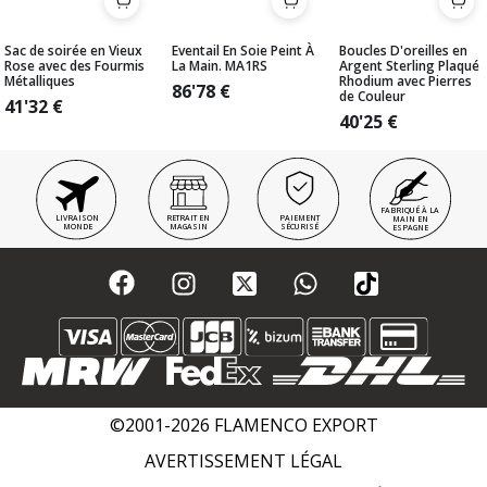
Sac de soirée en Vieux
Eventail En Soie Peint À
Boucles D'oreilles en
Rose avec des Fourmis
La Main. MA1RS
Argent Sterling Plaqué
Métalliques
Rhodium avec Pierres
86'78
€
de Couleur
41'32
€
40'25
€
FABRIQUÉ À LA
LIVRAISON
RETRAIT EN
PAIEMENT
MAIN EN
MONDE
MAGASIN
SÉCURISÉ
ESPAGNE
©2001-2026 FLAMENCO EXPORT
AVERTISSEMENT LÉGAL