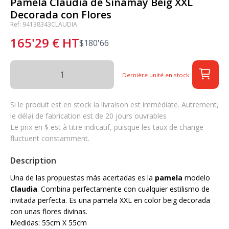
Pamela Claudia de Sinamay Beig XXL
Decorada con Flores
Ref: 94138343CLAUDIA
165'29
€
HT
$
180'66
Dernière unité en stock
Si le produit est en stock la livraison est immédiate. Autrement,
le délai de fabrication est de 20 jours ouvrables
Le prix en $ est à titre indicatif, puisque les taux de change
fluctuent constamment.
Description
Una de las propuestas más acertadas es la
pamela
modelo
Claudia
. Combina perfectamente con cualquier estilismo de
invitada perfecta. Es una pamela XXL en color beig decorada
con unas flores divinas.
Medidas: 55cm X 55cm