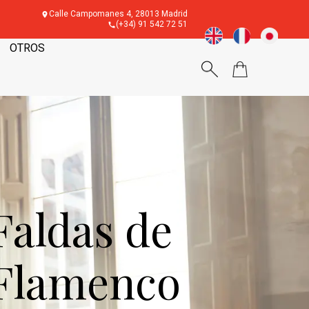
Calle Campomanes 4, 28013 Madrid
(+34) 91 542 72 51
OTROS