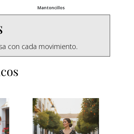
Mantoncillos
s
esa con cada movimiento.
icos