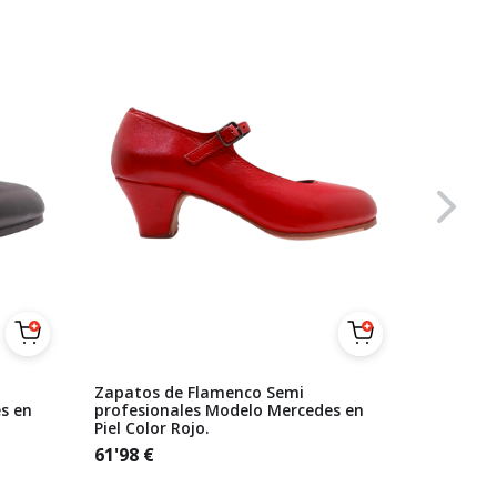
Zapatos de Flamenco Semi
Zapatos 
s en
profesionales Modelo Mercedes en
Beige Se
Piel Color Rojo.
61'98
€
61'98
€