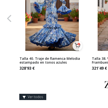
rado
Talla 40. Traje de flamenca Melodia
Talla 38.
estampado en tonos azules
Frambues
328'93
€
321'49
€
Ver todos