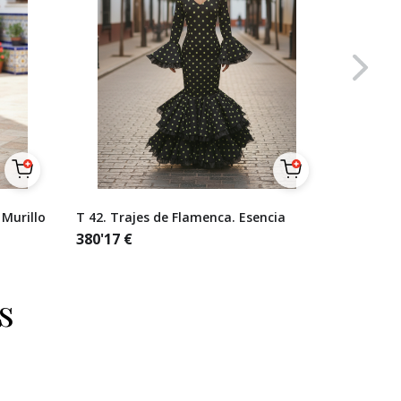
 Murillo
T 42. Trajes de Flamenca. Esencia
Talla 38
lunares 
380'17
€
naranjas
321'49
€
s