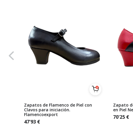
al Piel
Zapatos de Flamenco de Piel con
Zapato d
Clavos para iniciación.
en Piel N
Flamencoexport
70'25
€
47'93
€