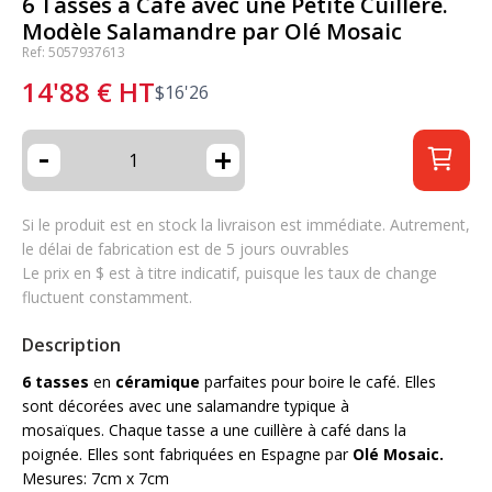
6 Tasses à Café avec une Petite Cuillère.
Modèle Salamandre par Olé Mosaic
Ref: 5057937613
14'88
€
HT
$
16'26
-
+
Si le produit est en stock la livraison est immédiate. Autrement,
le délai de fabrication est de 5 jours ouvrables
Le prix en $ est à titre indicatif, puisque les taux de change
fluctuent constamment.
Description
6 tasses
en
céramique
parfaites pour boire le café. Elles
sont décorées avec une salamandre typique à
mosaïques. Chaque tasse a une cuillère à café dans la
poignée. Elles sont fabriquées en Espagne par
Olé Mosaic.
Mesures: 7cm x 7cm