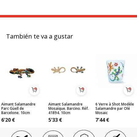
También te va a gustar
Aimant Salamandre
Aimant Salamandre
6 Verre à Shot Modèle
Parc Güell de
Mosaïque. Barcino. Réf.
Salamandre par Olé
Barcelone. 10cm
41894. 10cm
Mosaic
6'20
€
5'33
€
7'44
€