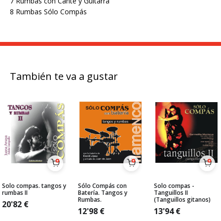
7 Rumbas con Cante y Guitarra
8 Rumbas Sólo Compás
También te va a gustar
Solo compas. tangos y
Sólo Compás con
Solo compas -
rumbas II
Batería. Tangos y
Tanguillos II
Rumbas.
(Tanguillos gitanos)
20'82
€
12'98
€
13'94
€