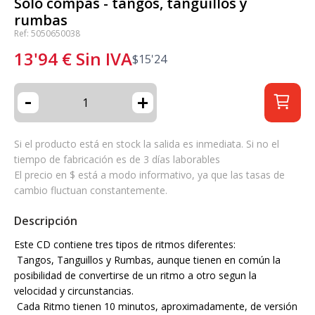
Solo compas - tangos, tanguillos y
rumbas
Ref: 5050650038
13'94
€
Sin IVA
$
15'24
-
+
Si el producto está en stock la salida es inmediata. Si no el
tiempo de fabricación es de 3 días laborables
El precio en $ está a modo informativo, ya que las tasas de
cambio fluctuan constantemente.
Descripción
Este CD contiene tres tipos de ritmos diferentes:
Tangos, Tanguillos y Rumbas, aunque tienen en común la
posibilidad de convertirse de un ritmo a otro segun la
velocidad y circunstancias.
Cada Ritmo tienen 10 minutos, aproximadamente, de versión