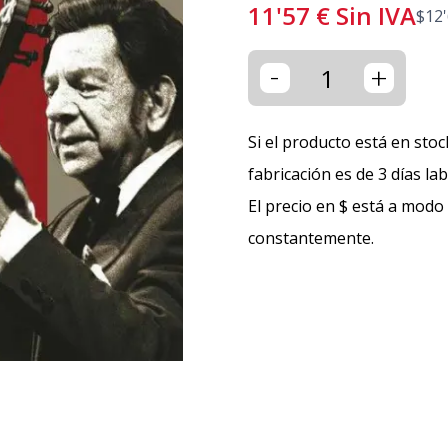
11'57
€
Sin IVA
$
12
-
+
Si el producto está en stoc
fabricación es de 3 días la
El precio en $ está a modo
constantemente.