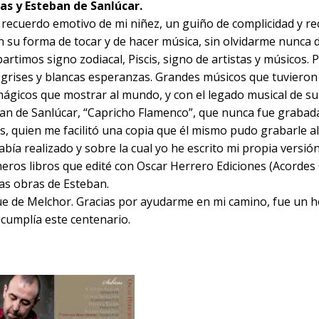
as y Esteban de Sanlúcar.
recuerdo emotivo de mi niñez, un guiño de complicidad y r
n su forma de tocar y de hacer música, sin olvidarme nunca
timos signo zodiacal, Piscis, signo de artistas y músicos.
es grises y blancas esperanzas. Grandes músicos que tuviero
 mágicos que mostrar al mundo, y con el legado musical de su
ban de Sanlúcar, “Capricho Flamenco”, que nunca fue grabada
, quien me facilitó una copia que él mismo pudo grabarle a
abía realizado y sobre la cual yo he escrito mi propia versió
meros libros que edité con Oscar Herrero Ediciones (Acordes 
as obras de Esteban.
ue de Melchor. Gracias por ayudarme en mi camino, fue un
cumplía este centenario.