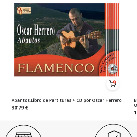
Abantos.Libro de Partituras + CD por Oscar Herrero
B
O
30'79
€
1