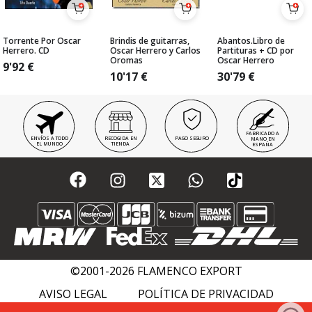
Torrente Por Oscar
Brindis de guitarras,
Abantos.Libro de
Herrero. CD
Oscar Herrero y Carlos
Partituras + CD por
Oromas
Oscar Herrero
9'92
€
10'17
€
30'79
€
FABRICADO A
ENVÍOS A TODO
RECOGIDA EN
PAGO SEGURO
MANO EN
EL MUNDO
TIENDA
ESPAÑA
©2001-2026 FLAMENCO EXPORT
AVISO LEGAL
POLÍTICA DE PRIVACIDAD