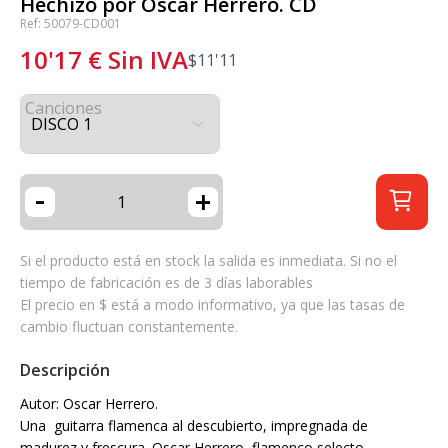
Hechizo por Oscar Herrero. CD
Ref: 50079-CD001
10'17
€
Sin IVA
$
11'11
Canciones
-
+
Si el producto está en stock la salida es inmediata. Si no el
tiempo de fabricación es de 3 días laborables
El precio en $ está a modo informativo, ya que las tasas de
cambio fluctuan constantemente.
Descripción
Autor: Oscar Herrero.
Una guitarra flamenca al descubierto, impregnada de
madurez y frescura. Oscar Herrero, flamenco selecto.